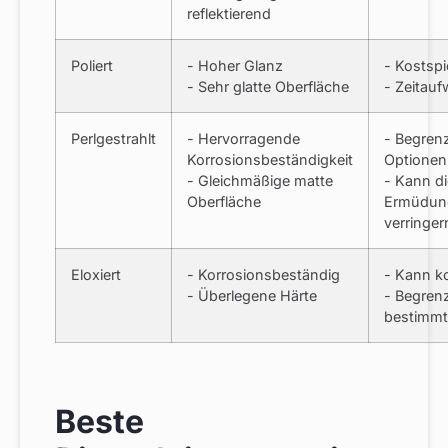
reflektierend
Poliert
- Hoher Glanz
- Kostspi
- Sehr glatte Oberfläche
- Zeitau
Perlgestrahlt
- Hervorragende
- Begrenz
Korrosionsbeständigkeit
Optionen
- Gleichmäßige matte
- Kann di
Oberfläche
Ermüdung
verringer
Eloxiert
- Korrosionsbeständig
- Kann ko
- Überlegene Härte
- Begrenz
bestimmt
Beste