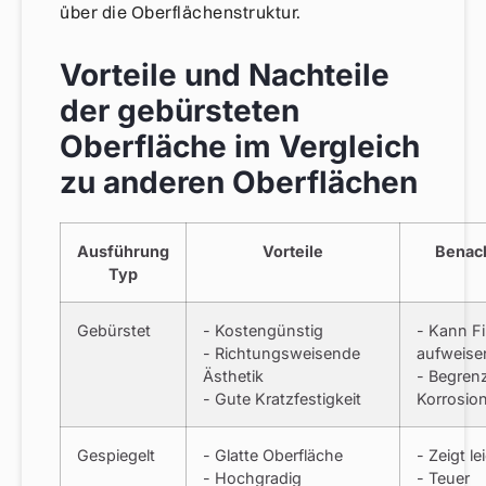
über die Oberflächenstruktur.
Vorteile und Nachteile
der gebürsteten
Oberfläche im Vergleich
zu anderen Oberflächen
Ausführung
Vorteile
Benach
Typ
Gebürstet
- Kostengünstig
- Kann F
- Richtungsweisende
aufweise
Ästhetik
- Begren
- Gute Kratzfestigkeit
Korrosio
Gespiegelt
- Glatte Oberfläche
- Zeigt le
- Hochgradig
- Teuer