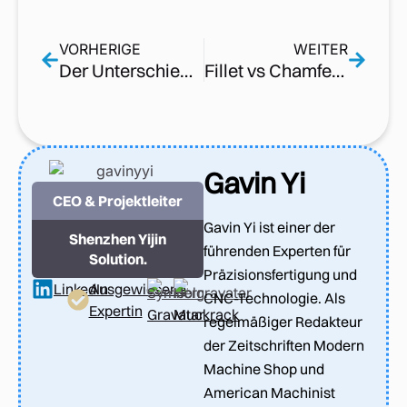
VORHERIGE
WEITER
Der Unterschied zwischen Fase und Abschrägung
Fillet vs Chamfer: Key Differences and When to Use Each
Gavin Yi
CEO & Projektleiter
Gavin Yi ist einer der
Shenzhen Yijin
führenden Experten für
Solution.
Präzisionsfertigung und
LinkedIn
Ausgewiesene
CNC-Technologie. Als
Expertin
Gravatar
Muckrack
regelmäßiger Redakteur
der Zeitschriften Modern
Machine Shop und
American Machinist