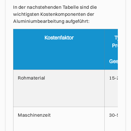
In der nachstehenden Tabelle sind die
wichtigsten Kostenkomponenten der
Aluminiumbearbeitung aufgeführt:
Kostenfaktor
Typisc
Prozent
der
Gesamtk
Rohmaterial
15-25%
Maschinenzeit
30-50%