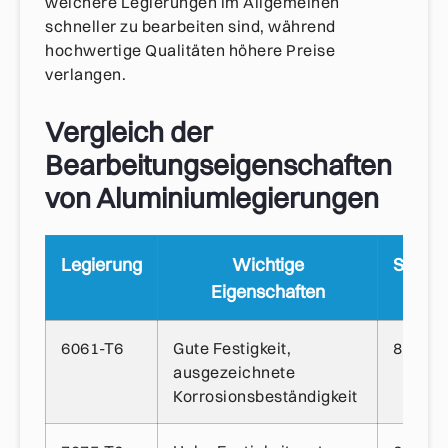
weichere Legierungen im Allgemeinen
schneller zu bearbeiten sind, während
hochwertige Qualitäten höhere Preise
verlangen.
Vergleich der
Bearbeitungseigenschaften
von Aluminiumlegierungen
Legierung
Wichtige
Schnit
Eigenschaften
6061-T6
Gute Festigkeit,
800-10
ausgezeichnete
Korrosionsbeständigkeit