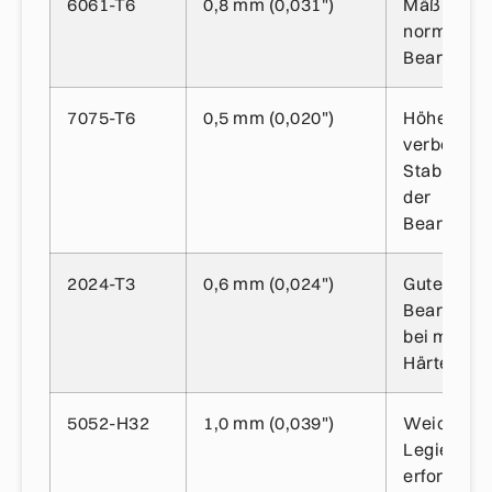
6061-T6
0,8 mm (0,031")
Mäßige Hä
normale
Bearbeitba
7075-T6
0,5 mm (0,020")
Höhere Hä
verbessert
Stabilität 
der
Bearbeitu
2024-T3
0,6 mm (0,024")
Gute
Bearbeitba
bei mittler
Härte
5052-H32
1,0 mm (0,039")
Weichere
Legierung
erfordert