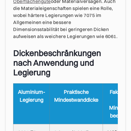
Oberflächengüte
oder Materialversagen. Auch
die Materialeigenschaften spielen eine Rolle,
wobei härtere Legierungen wie 7075 im
Allgemeinen eine bessere
Dimensionsstabilität bei geringeren Dicken
aufweisen als weichere Legierungen wie 6061.
Dickenbeschränkungen
nach Anwendung und
Legierung
Aluminium-
Praktische
Faktoren,
Legierung
Mindestwanddicke
die
Mindestd
beeinflu