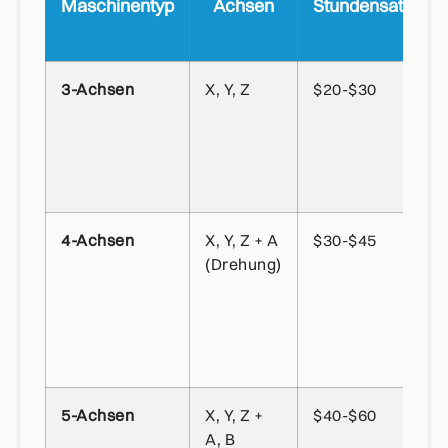
Maschinentyp
Achsen
Stundensatz
3-Achsen
X, Y, Z
$20-$30
4-Achsen
X, Y, Z + A
$30-$45
(Drehung)
5-Achsen
X, Y, Z +
$40-$60
A, B