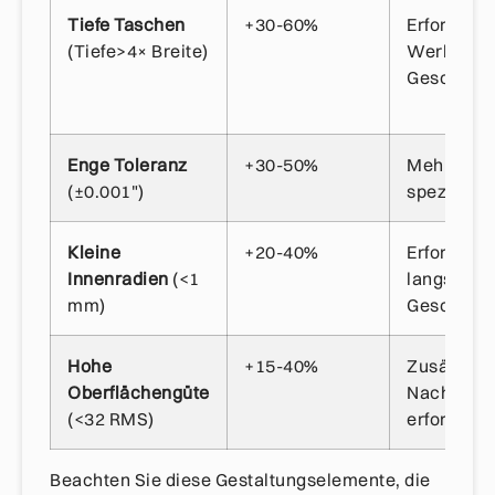
Tiefe Taschen
+30-60%
Erfordert 
(Tiefe>4× Breite)
Werkzeuge
Geschwind
Enge Toleranz
+30-50%
Mehrere D
(±0.001")
spezialisi
Kleine
+20-40%
Erfordert 
Innenradien
(<1
langsame
mm)
Geschwind
Hohe
+15-40%
Zusätzlic
Oberflächengüte
Nachbear
(<32 RMS)
erforderli
Beachten Sie diese Gestaltungselemente, die