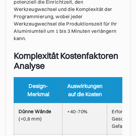
potenziell die Einrichtzeit, den
Werkzeugwechsel und die Komplexität der
Programmierung, wobei jeder
Werkzeugwechsel die Produktionszeit für Ihr
Aluminiumteil um 1 bis 3 Minuten verlängern
kann.
Komplexität Kostenfaktoren
Analyse
Design-
Auswirkungen
G
Merkmal
auf die Kosten
Dünne Wände
+40-70%
Erfordert
(<0,8 mm)
Geschwind
Gefahr von