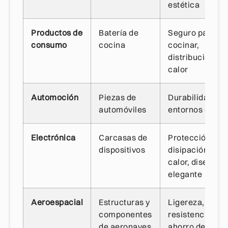
estética
Productos de
Batería de
Seguro para
consumo
cocina
cocinar,
distribución del
calor
Automoción
Piezas de
Durabilidad en
automóviles
entornos difícil
Electrónica
Carcasas de
Protección,
dispositivos
disipación del
calor, diseño
elegante
Aeroespacial
Estructuras y
Ligereza,
componentes
resistencia,
de aeronaves
ahorro de