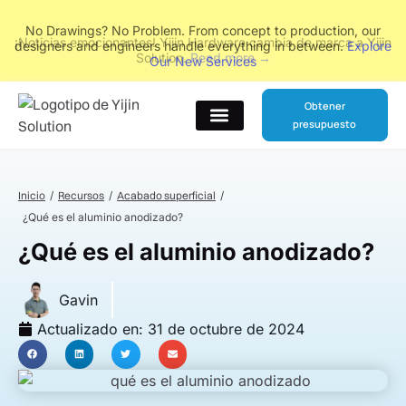
No Drawings? No Problem. From concept to production, our
designers and engineers handle everything in between.
Explore
Our New Services
Obtener
presupuesto
Póngase en contacto con
Inicio
Recursos
Acabado superficial
¿Qué es el aluminio anodizado?
¿Qué es el aluminio anodizado?
Gavin
Actualizado en:
31 de octubre de 2024