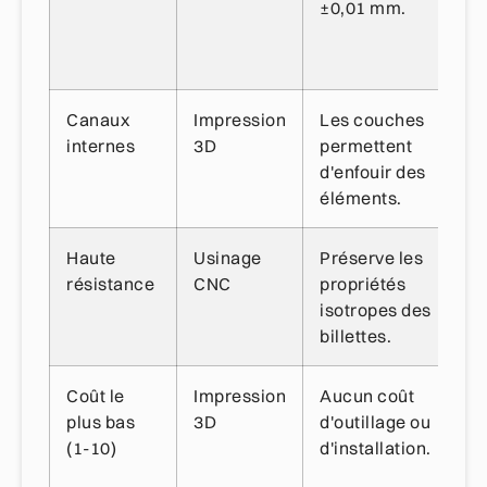
±0,01 mm.
él
le
cé
Canaux
Impression
Les couches
L'
internes
3D
permettent
né
d'enfouir des
sc
éléments.
Haute
Usinage
Préserve les
Li
résistance
CNC
propriétés
de
isotropes des
de 
billettes.
Coût le
Impression
Aucun coût
Co
plus bas
3D
d'outillage ou
de
(1-10)
d'installation.
ma
(p