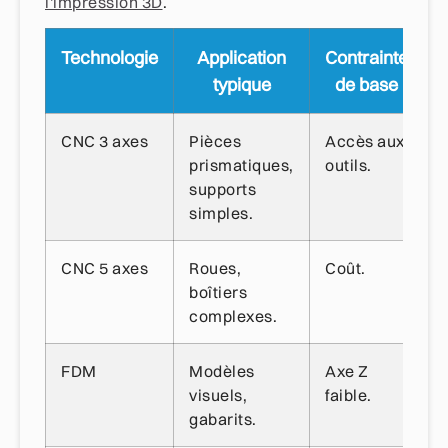
l'impression 3D
.
Technologie
Application
Contrainte
typique
de base
CNC 3 axes
Pièces
Accès aux
prismatiques,
outils.
supports
simples.
CNC 5 axes
Roues,
Coût.
boîtiers
complexes.
FDM
Modèles
Axe Z
visuels,
faible.
gabarits.