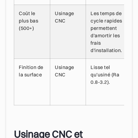
Coût le
Usinage
Les temps de
Dé
plus bas
CNC
cycle rapides
ma
(500+)
permettent
(c
d'amortir les
frais
d'installation.
Finition de
Usinage
Lisse tel
L'
la surface
CNC
qu'usiné (Ra
3
0.8-3.2).
co
de
de
Usinage CNC et