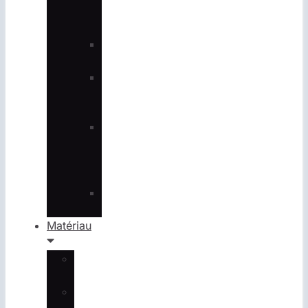
Concept
Development
Product
Design
Développement
de
prototypes
Testing
&
Validation
Services
Product
Development
Matériau
Métaux
CNC
Plastique