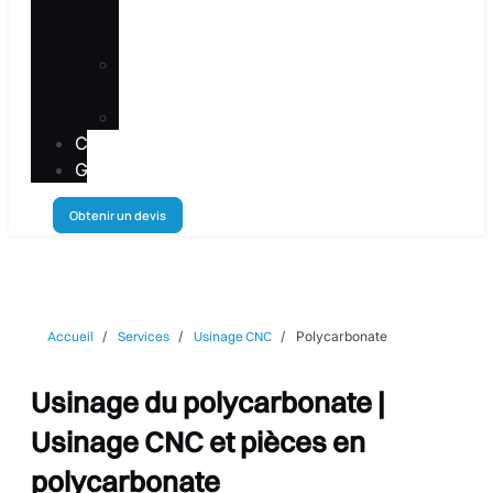
nos
événements
Vue
d'usine
Faqs
Contact
Galerie
Obtenir un devis
Accueil
Services
Usinage CNC
Polycarbonate
Usinage du polycarbonate |
Usinage CNC et pièces en
polycarbonate