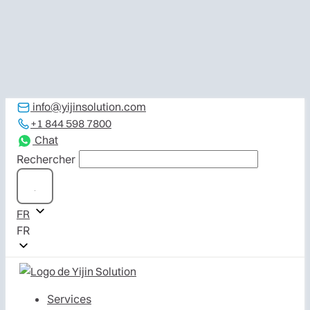
No Drawings? No Problem. From concept to production, our
designers and engineers handle everything in between.
Explore Our New Services
Aller au contenu
info@yijinsolution.com
+1 844 598 7800
Chat
Rechercher
FR
FR
Services