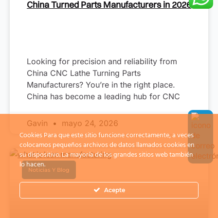
China Turned Parts Manufacturers in 2026
Looking for precision and reliability from
China CNC Lathe Turning Parts
Manufacturers? You’re in the right place.
China has become a leading hub for CNC
Gavin
mayo 24, 2026
Cookies Para que este sitio funcione correctamente, a veces
colocamos pequeños archivos de datos llamados cookies en
su dispositivo. La mayoría de los grandes sitios web también
lo hacen.
Noticias Y Blog
Acepte