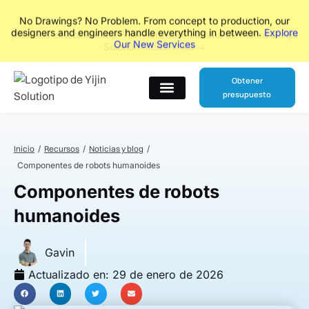
No Drawings? No Problem. From concept to production, our
designers and engineers handle everything in between.
Explore
Our New Services
Obtener
presupuesto
Póngase en contacto con
Inicio
Recursos
Noticias y blog
Componentes de robots humanoides
Componentes de robots
humanoides
Gavin
Actualizado en:
29 de enero de 2026