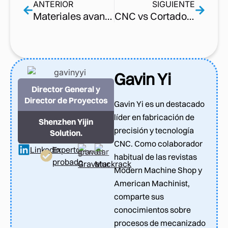
ANTERIOR
SIGUIENTE
Materiales avanzados para robots humanoides | Guía completa de la última tecnología
CNC vs Cortadora láser | ¿Qué tecnología se adapta mejor a su proyecto?
Gavin Yi
Director General y
Director de Proyectos
Gavin Yi es un destacado
líder en fabricación de
Shenzhen Yijin
precisión y tecnología
Solution.
CNC. Como colaborador
LinkedIn
Experto
habitual de las revistas
probado
Gravatar
Muckrack
Modern Machine Shop y
American Machinist,
comparte sus
conocimientos sobre
procesos de mecanizado